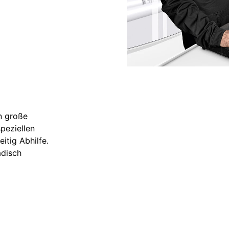
n große
peziellen
itig Abhilfe.
adisch