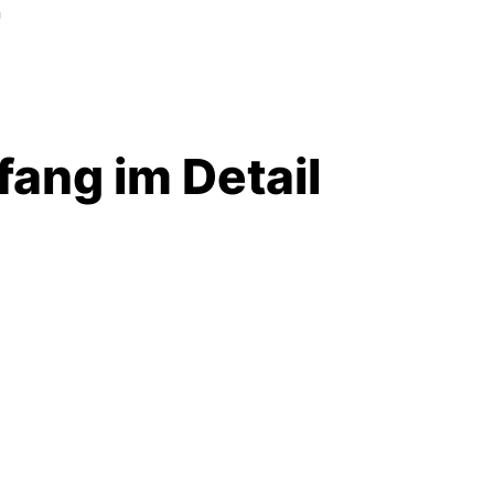
n
ang im Detail
s Stellantriebs