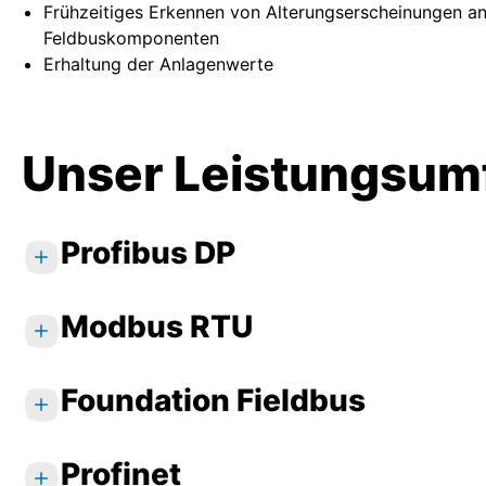
Frühzeitiges Erkennen von Alterungserscheinungen a
Feldbuskomponenten
Erhaltung der Anlagenwerte
Unser Leistungsumf
Profibus DP
Modbus RTU
Standardleistungen
Beratung zur Leitsystemintegration
Geräteintegration und Inbetriebnahme
Foundation Fieldbus
Standardleistungen
Mastersimulation mit Funktionstest
Beratung zur Leitsystemintegration
Feldbusuntersuchung mit Bericht
Geräteintegration und Inbetriebnahme
Profinet
Standardleistungen
Auswertung der Feldbusdiagnosedaten de