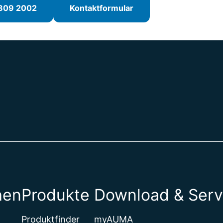
809 2002
Kontaktformular
hen
Produkte
Download & Serv
Produktfinder
myAUMA