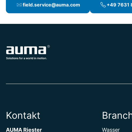
Firmwareupdate
field.service@auma.com
+49 7631 
Digitale Geräteaufnahme
Kontakt
Branc
AUMA Riester
Wasser