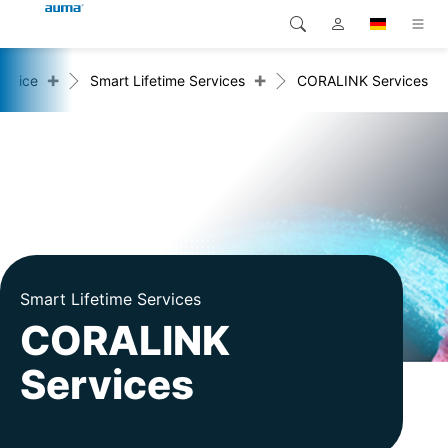
+
+
ervice
Smart Lifetime Services
CORALINK Services
Suche
Global
Produkte
Europa
Lösungen
Downloads
Asien und Pazifik
Service
Nordamerika
Karriere
Smart Lifetime Services
CORALINK
Unternehmen
Services
Kontakt