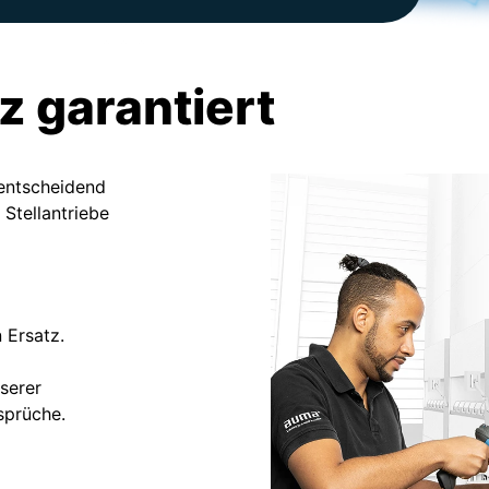
z garantiert
e entscheidend
Stellantriebe
 Ersatz.
serer
sprüche.