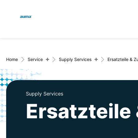
Global
Suche
Europa
+
+
Home
Service
Supply Services
Ersatzteile & 
Asien und Pazifik
Supply Services
Ersatzteile
Nordamerika