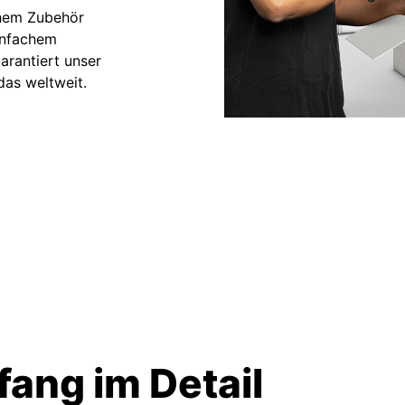
chem Zubehör
einfachem
arantiert unser
das weltweit.
ang im Detail