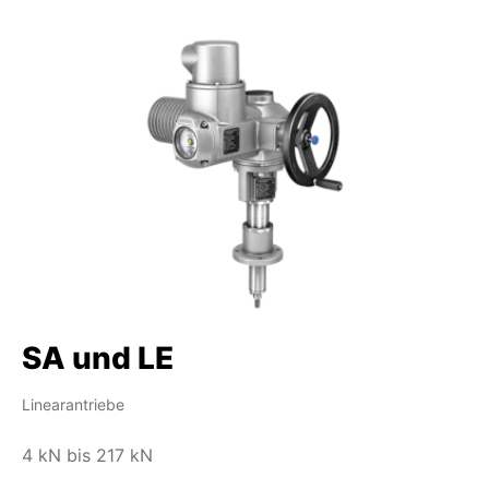
SA und LE
Linearantriebe
4 kN bis 217 kN