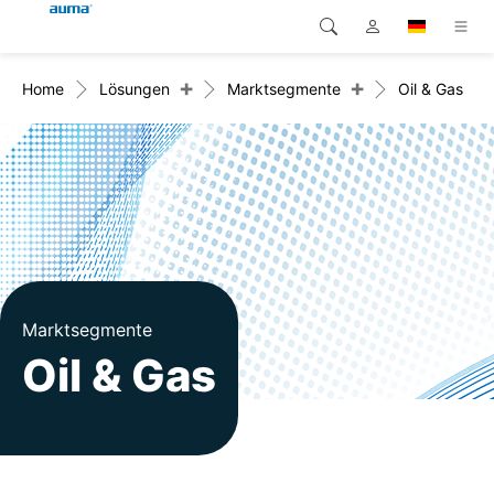
+
+
Home
Lösungen
Marktsegmente
Oil & Gas
Suche
Global
Produkte
Europa
Lösungen
Downloads
Asien und Pazifik
Service
Nordamerika
Karriere
Marktsegmente
Oil & Gas
Unternehmen
Kontakt