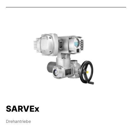
SARVEx
Drehantriebe