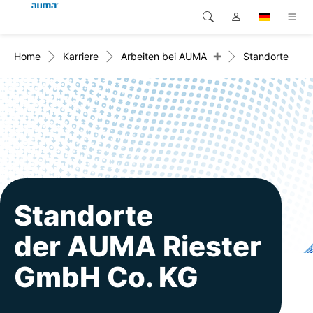
+
Home
Karriere
Arbeiten bei AUMA
Standorte
Suche
Global
Produkte
Europa
Lösungen
Downloads
Asien und Pazifik
Service
Nordamerika
Karriere
Standorte
der AUMA Riester
Unternehmen
GmbH Co. KG
Kontakt