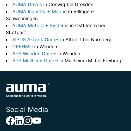
AUMA Drives
in Coswig bei Dresden
AUMA Industry + Marine
in Villingen-
Schwenningen
AUMA Motors + Systems
in Ostfildern bei
Stuttgart
SIPOS Aktorik GmbH
in Altdorf bei Nürnberg
DREHMO
in Wenden
APS Wenden GmbH
in Wenden
APS Müllheim GmbH
in Müllheim i.M. bei Freiburg
Social Media