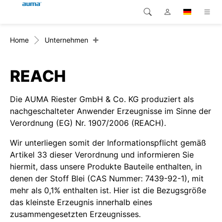
+
Home
Unternehmen
Suche
Global
Produkte
Europa
Lösungen
REACH
Downloads
Asien und Pazifik
Die AUMA Riester GmbH & Co. KG produziert als
nachgeschalteter Anwender Erzeugnisse im Sinne der
Service
Nordamerika
Verordnung (EG) Nr. 1907/2006 (REACH).
Wir unterliegen somit der Informationspflicht gemäß
Karriere
Artikel 33 dieser Verordnung und informieren Sie
hiermit, dass unsere Produkte Bauteile enthalten, in
Unternehmen
denen der Stoff Blei (CAS Nummer: 7439-92-1), mit
mehr als 0,1% enthalten ist. Hier ist die Bezugsgröße
Kontakt
das kleinste Erzeugnis innerhalb eines
zusammengesetzten Erzeugnisses.