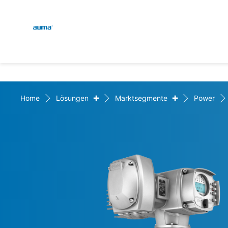
Global
Suche
Europa
+
+
Home
Lösungen
Marktsegmente
Power
Asien und Pazifik
Nordamerika