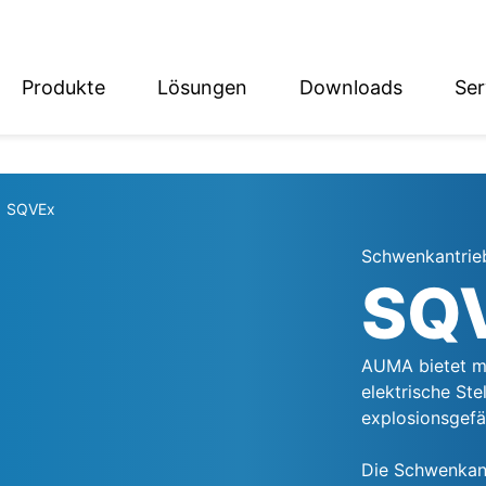
Produkte
Lösungen
Downloads
Ser
English
Deutsch
SQVEx
Schwenkantrieb
SQ
AUMA bietet mi
elektrische Stel
explosionsgefä
Die Schwenkant