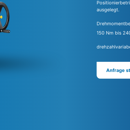
Positionierbetr
ausgelegt.
Drehmomentbe
150 Nm bis 2
drehzahlvariab
Anfrage st