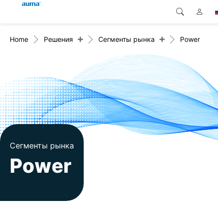
+
+
Home
Решения
Сегменты рынка
Power
Поиск
Global
Продукция
Европа
Решения
Загрузки
Азия и Тихий океан
Сервисная служба
Северная Америка
Предприятие
Сегменты рынка
Power
Контакт