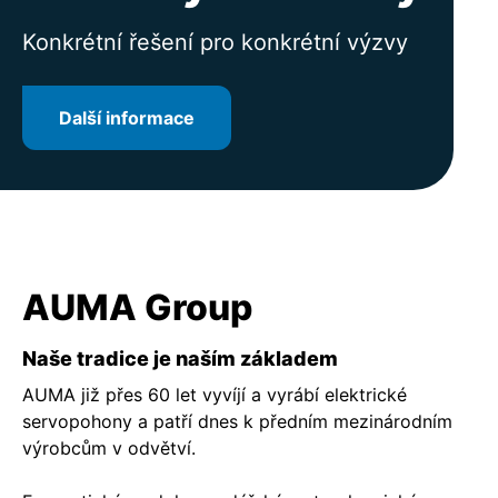
zákazníky
Konkrétní řešení pro konkrétní výzvy
Další informace
Další informace
Další informace
Další informace
AUMA Group
Naše tradice je naším základem
AUMA již přes 60 let vyvíjí a vyrábí elektrické
servopohony a patří dnes k předním mezinárodním
výrobcům v odvětví.