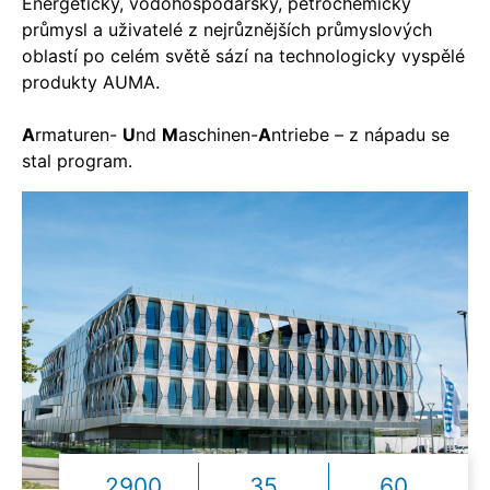
Energetický, vodohospodářský, petrochemický
průmysl a uživatelé z nejrůznějších průmyslových
oblastí po celém světě sází na technologicky vyspělé
produkty AUMA.
A
rmaturen-
U
nd
M
aschinen-
A
ntriebe – z nápadu se
stal program.
2900
35
60