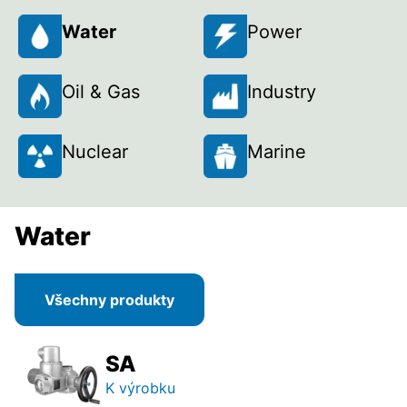
Water
Power
Oil & Gas
Industry
Nuclear
Marine
Water
Všechny produkty
SA
K výrobku