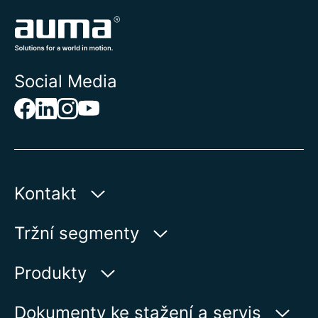
Social Media
Kontakt
AUMA Riester
Tržní segmenty
GmbH & Co. KG
Aumastr 1
Voda
Produkty
79379 Muellheim | Germany
Ropa a plyn
Vyhledávač výrobků
Dokumenty ke stažení a servis