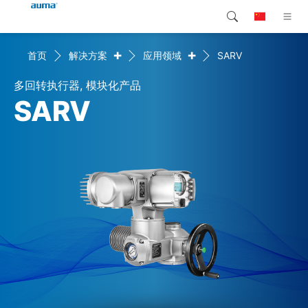
+
+
首页
解决方案
应用领域
SARV
搜索
Global
产品介绍
多回转执行器, 模块化产品
欧洲
解决方案
SARV
下载
亚太地区
服务支持
北美
公司简介
联系我们