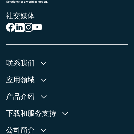
社交媒体
联系我们
欧玛执行器(中国)有限公司
应用领域
人民北路171号
水利
产品介绍
中国，江苏省，太仓市
石油天然气
215499
产品查询
下载和服务支持
电力
产品概览
在地图上查看
欧玛中国联系方式
公司简介
通用工业