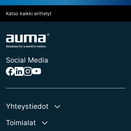
Katso kaikki erittelyt
Social Media
Yhteystiedot
AUMA Riester
Toimialat
GmbH & Co. KG