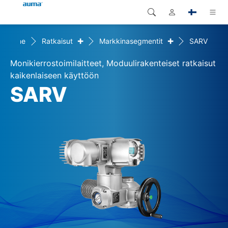
+
+
Home
Ratkaisut
Markkinasegmentit
SARV
Haku
Global
Tuotteet
Monikierrostoimilaitteet, Moduulirakenteiset ratkaisut
Eurooppa
Ratkaisut
kaikenlaiseen käyttöön
SARV
Dokumentit
Aasia ja Tyynen valtameren
alue
Huolto
Pohjois-Amerikka
Yritys
Yhteystiedot