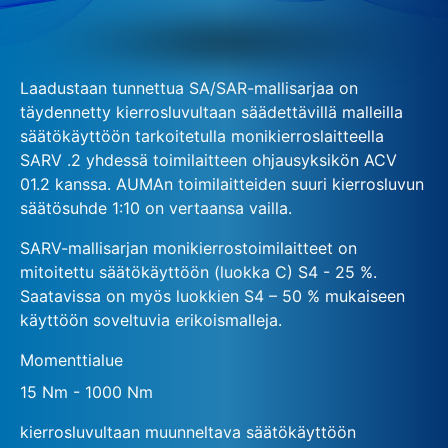
Laadustaan tunnettua SA/SAR-mallisarjaa on
täydennetty kierrosluvultaan säädettävillä malleilla
säätökäyttöön tarkoitetulla monikierroslaitteella
SARV .2 yhdessä toimilaitteen ohjausyksikön ACV
01.2 kanssa. AUMAn toimilaitteiden suuri kierrosluvun
säätösuhde 1:10 on vertaansa vailla.
SARV-mallisarjan monikierrostoimilaitteet on
mitoitettu säätökäyttöön (luokka C) S4 - 25 %.
Saatavissa on myös luokkien S4 – 50 % mukaiseen
käyttöön soveltuvia erikoismalleja.
Momenttialue
15 Nm - 1000 Nm
kierrosluvultaan muunneltava säätökäyttöön