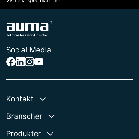
Visa alla specifikationer
Social Media
Kontakt
AUMA Riester
Branscher
GmbH & Co. KG
Aumastr. 1
Vatten
Produkter