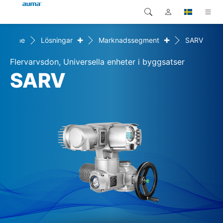
+
+
Home
Lösningar
Marknadssegment
SARV
Sök
Global
Produkter
Flervarvsdon, Universella enheter i byggsatser
Europa
Lösningar
SARV
Nedladdningar
Asien och Stillahavsområdet
Service
Nordamerika
Företag
Kontakt