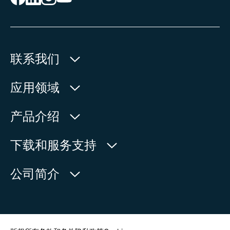
联系我们
欧玛执行器(中国)有限公司
应用领域
人民北路171号
水利
产品介绍
中国，江苏省，太仓市
石油天然气
215499
产品查询
下载和服务支持
电力
产品概览
在地图上查看
欧玛中国联系方式
公司简介
通用工业
电话:
+86 512 33026900
服务请求
造船
传真:
+86 512 33026910
新闻中心
查找联系人
邮箱:
mailbox@auma-china.com
联系表