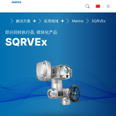
+
+
首页
解决方案
应用领域
Marine
SQRVEx
搜索
Global
产品介绍
部分回转执行器, 模块化产品
欧洲
解决方案
SQRVEx
下载
亚太地区
服务支持
北美
公司简介
联系我们