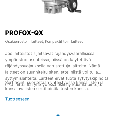
PROFOX-QX
Osakierrostoimilaitteet, Kompaktit toimilaitteet
Jos laitteistot sijaitsevat räjähdysvaarallisissa
ympäristöolosuhteissa, niissä on käytettävä
räjähdyssuojauksella varustettuja laitteita. Nämä
laitteet on suunniteltu siten, ettei niistä voi tulla
syttymislähteitä. Laitteet eivät tuota sytytyskipinöitä
Sertifiointi suoritetaan yhteistyössä kansallisten ja
eikä laitteiden yhteydessä esiinny kuumia pintoja.
kansainvälisten sertifiointilaitosten kanssa.
Tuotteeseen