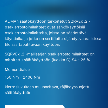
AUMAn säätökäyttöön tarkoitetut SQRVEx .2 -
osakierrostoimilaitteet ovat sähkökäyttöisiä
osakierrostoimilaitteita, joissa on säädettävä
käyntiaika ja jotka on sertifioitu räjähdysvaarallisissa
tiloissa tapahtuvaan käyttöön.
SQRVEx .2 -mallisarjan osakierrostoimilaitteet on
mitoitettu säätökäyttöön (luokka C) S4 - 25 %.
Momenttialue
150 Nm - 2400 Nm
kierrosluvultaan muunneltava, räjähdyssuojattu
säätökäyttöön