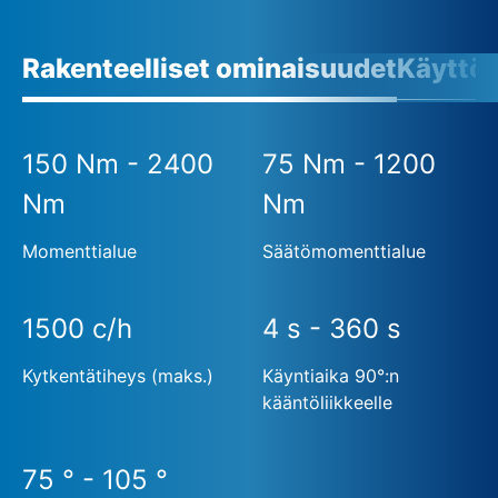
Rakenteelliset ominaisuudet
Käyttö
150 Nm - 2400
75 Nm - 1200
Nm
Nm
Momenttialue
Säätömomenttialue
1500 c/h
4 s - 360 s
Kytkentätiheys (maks.)
Käyntiaika 90°:n
kääntöliikkeelle
75 ° - 105 °