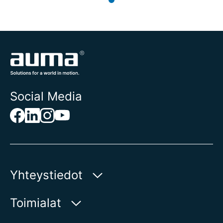
Social Media
Yhteystiedot
AUMA Riester
Toimialat
GmbH & Co. KG