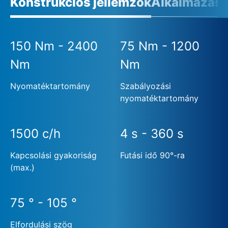
Konstrukciós jellemzők
Alkalmazási 
150 Nm - 2400
75 Nm - 1200
Nm
Nm
Nyomatéktartomány
Szabályozási
nyomatéktartomány
1500 c/h
4 s - 360 s
Kapcsolási gyakoriság
Futási idő 90°-ra
(max.)
75 ° - 105 °
Elfordulási szög