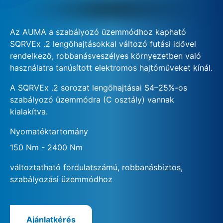
Az AUMA a szabályozó üzemmódhoz kapható
SQRVEx .2 lengőhajtásokkal változó futási idővel
rendelkező, robbanásveszélyes környezetben való
használatra tanúsított elektromos hajtóműveket kínál.
A SQRVEx .2 sorozat lengőhajtásai S4–25%-os
szabályozó üzemmódra (C osztály) vannak
kialakítva.
Nyomatéktartomány
150 Nm - 2400 Nm
változtatható fordulatszámú, robbanásbiztos,
szabályozási üzemmódhoz
Ajánlatkérés