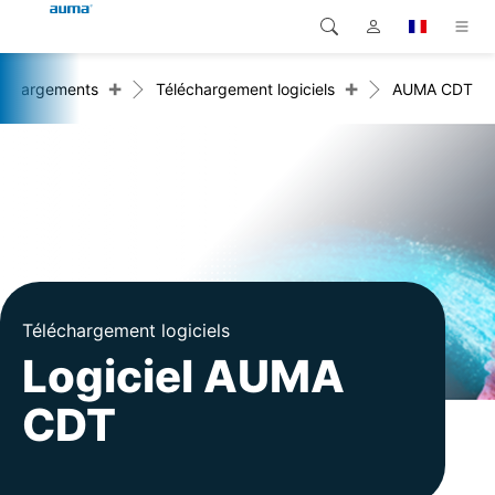
+
+
échargements
Téléchargement logiciels
AUMA CDT
Recherche
Global
Produits
Europe
Solutions
Téléchargements
Asie et Océanie
SAV support
Amérique du Nord
Entreprise
Téléchargement logiciels
Logiciel AUMA
Contact
CDT