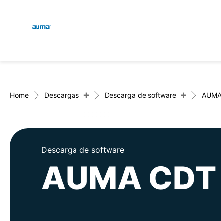
Global
Engl
Búsqueda
Deut
Europa
+
+
Home
Descargas
Descarga de software
AUMA
Asia y Pacífico
Descarga de software
AUMA CDT
Norteamérica