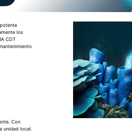
potente
amente los
UMA CDT
 mantenimiento
ente. Con
 unidad local.