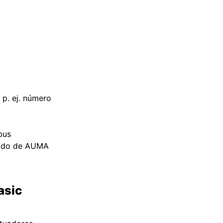
 p. ej. número
bus
edido de AUMA
asic