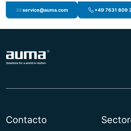
service@auma.com
+49 7631 809 
Contacto
Sector