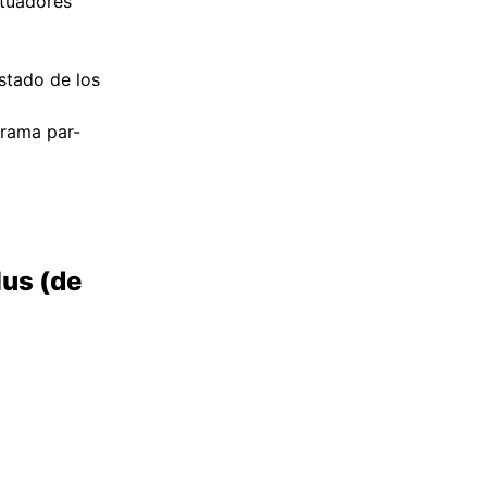
ctuadores
stado de los
grama par-
us (de