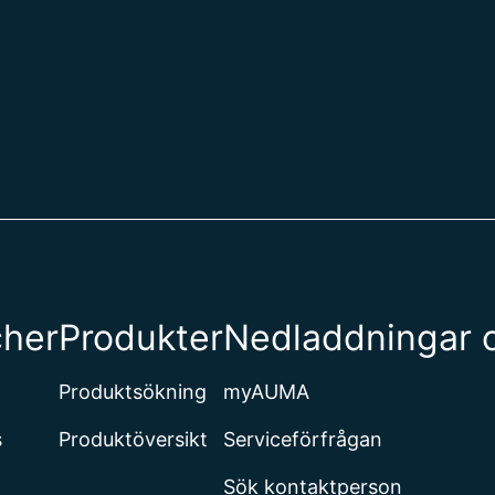
cher
Produkter
Nedladdningar 
Produktsökning
myAUMA
s
Produktöversikt
Serviceförfrågan
Sök kontaktperson