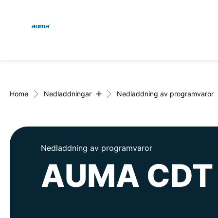
Global
Sök
Europa
+
Home
Nedladdningar
Nedladdning av programvaror
Asien och Stillahavsområ
Nedladdning av programvaror
AUMA CDT
Nordamerika