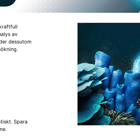
aftfull
nalys av
der dessutom
sökning.
tiskt. Spara
ne.