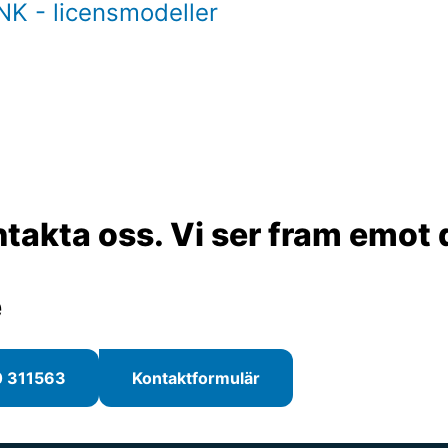
K - licensmodeller
takta oss. Vi ser fram emot d
e
0 311563
Kontaktformulär