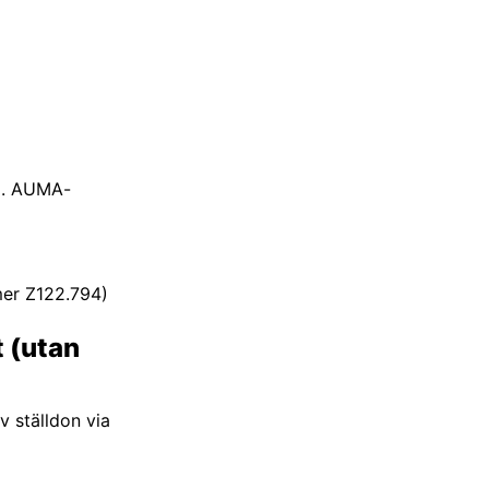
ex. AUMA-
mer Z122.794)
 (utan
v ställdon via