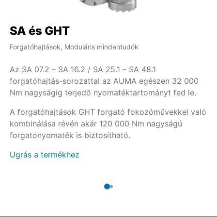
SA és GHT
S
Forgatóhajtások, Moduláris mindentudók
Fo
Az SA 07.2 – SA 16.2 / SA 25.1 – SA 48.1
Ha
forgatóhajtás-sorozattal az AUMA egészen 32 000
kú
Nm nagyságig terjedő nyomatéktartományt fed le.
16
A forgatóhajtások GHT forgató fokozóművekkel való
A 
kombinálása révén akár 120 000 Nm nagyságú
Ug
forgatónyomaték is biztosítható.
Ugrás a termékhez