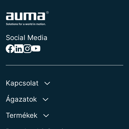
Social Media
Kapcsolat
AUMA Riester
Ágazatok
GmbH & Co. KG
Aumastr 1
Víz
Termékek
79379 Muellheim | Germany
Olaj és gáz