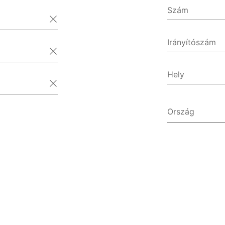
Szám
Irányítószám
Hely
Ország
Afganiszt
Åland-szi
Albánia
Algéria
Amerikai
Amerikai 