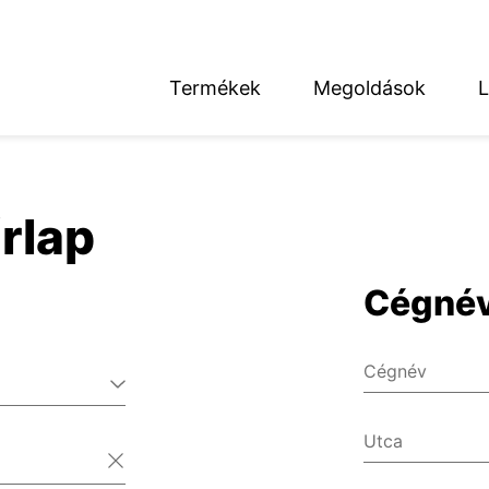
Termékek
Megoldások
L
English
Deutsch
űrlap
Cégné
térség
Cégnév
Utca