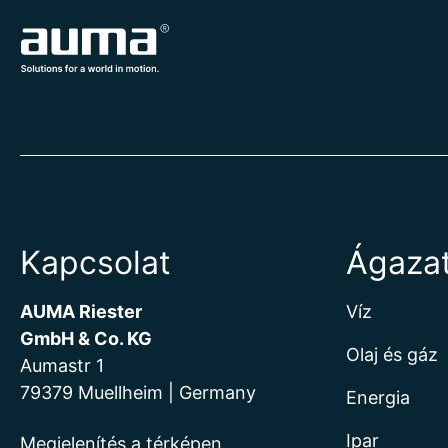
Kapcsolat
Ágaza
AUMA Riester
Víz
GmbH & Co. KG
Olaj és gáz
Aumastr 1
79379 Muellheim | Germany
Energia
Ipar
Megjelenítés a térképen