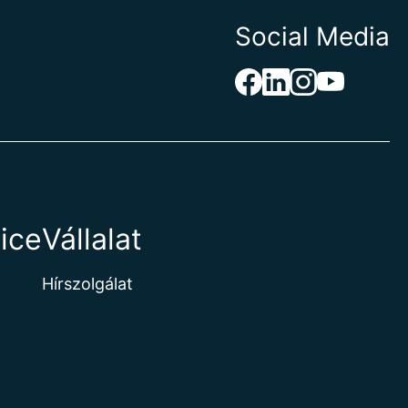
Social Media
inea
Hercegovina
iget
i-óceáni Terület
n-szigetek
ice
Vállalat
aso
Hírszolgálat
zigetek
getek