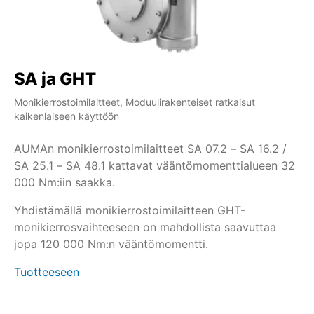
SA ja GHT
S
Monikierrostoimilaitteet, Moduulirakenteiset ratkaisut
Mon
kaikenlaiseen käyttöön
ka
AUMAn monikierrostoimilaitteet SA 07.2 – SA 16.2 /
SA
SA 25.1 – SA 48.1 kattavat vääntömomenttialueen 32
li
000 Nm:iin saakka.
si
pä
Yhdistämällä monikierrostoimilaitteen GHT-
mo
monikierrosvaihteeseen on mahdollista saavuttaa
Tu
jopa 120 000 Nm:n vääntömomentti.
Tuotteeseen