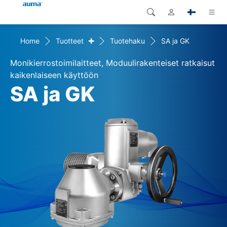
+
Home
Tuotteet
Tuotehaku
SA ja GK
Haku
Global
Tuotteet
Monikierrostoimilaitteet, Moduulirakenteiset ratkaisut
Eurooppa
Ratkaisut
kaikenlaiseen käyttöön
SA ja GK
Dokumentit
Aasia ja Tyynen valtameren
alue
Huolto
Pohjois-Amerikka
Yritys
Yhteystiedot