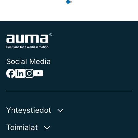
Social Media
Yhteystiedot
AUMA Riester
Toimialat
GmbH & Co. KG