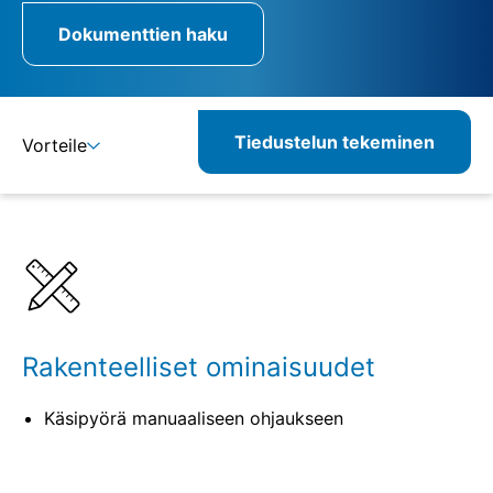
Dokumenttien haku
Tiedustelun tekeminen
Vorteile
Lisätietoja
Määritelmät
Vastaavat tuotteet
Rakenteelliset ominaisuudet
Käsipyörä manuaaliseen ohjaukseen