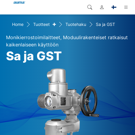
+
Home
Tuotteet
Tuotehaku
Sa ja GST
Haku
Global
Tuotteet
Monikierrostoimilaitteet, Moduulirakenteiset ratkaisut
Eurooppa
Ratkaisut
kaikenlaiseen käyttöön
Sa ja GST
Dokumentit
Aasia ja Tyynen valtameren
alue
Huolto
Pohjois-Amerikka
Yritys
Yhteystiedot