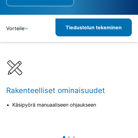
Tiedustelun tekeminen
Vorteile
Lisätietoja
Määritelmät
Vastaavat tuotteet
Rakenteelliset ominaisuudet
Käsipyörä manuaaliseen ohjaukseen