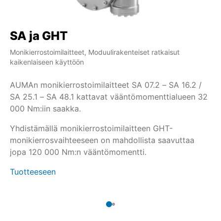
SA ja GHT
S
Monikierrostoimilaitteet, Moduulirakenteiset ratkaisut
Mon
kaikenlaiseen käyttöön
ka
AUMAn monikierrostoimilaitteet SA 07.2 – SA 16.2 /
Jo
SA 25.1 – SA 48.1 kattavat vääntömomenttialueen 32
kä
000 Nm:iin saakka.
16
ka
Yhdistämällä monikierrostoimilaitteen GHT-
monikierrosvaihteeseen on mahdollista saavuttaa
Ul
jopa 120 000 Nm:n vääntömomentti.
mo
Tuotteeseen
Tu