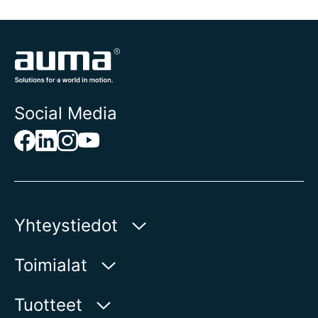
Social Media
Yhteystiedot
AUMA Riester
Toimialat
GmbH & Co. KG
Aumastr 1
Vesi
Tuotteet