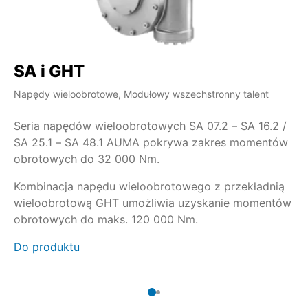
SA i GHT
S
Napędy wieloobrotowe, Modułowy wszechstronny talent
Na
Seria napędów wieloobrotowych SA 07.2 – SA 16.2 /
Jeżel
SA 25.1 – SA 48.1 AUMA pokrywa zakres momentów
pr
obrotowych do 32 000 Nm.
si
przekład
Kombinacja napędu wieloobrotowego z przekładnią
wieloobrotową GHT umożliwia uzyskanie momentów
Do
obrotowych do maks. 120 000 Nm.
Do produktu