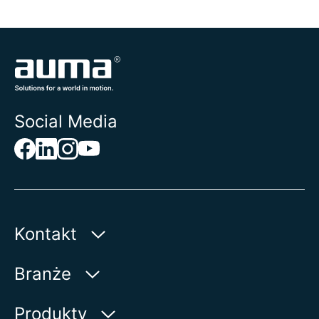
Social Media
Kontakt
AUMA Riester
Branże
GmbH & Co. KG
Aumastr. 1
Woda
Produkty