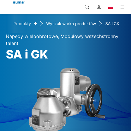
+
me
Produkty
Wyszukiwarka produktów
SA i GK
Wyszukaj
Global
Produkty
Napędy wieloobrotowe, Modułowy wszechstronny
Europa
Rozwiązania
talent
SA i GK
Pliki do pobrania
Azja i Pacyfik
Serwis
Ameryka Północna
Przedsiębiorstwo
Kontakt