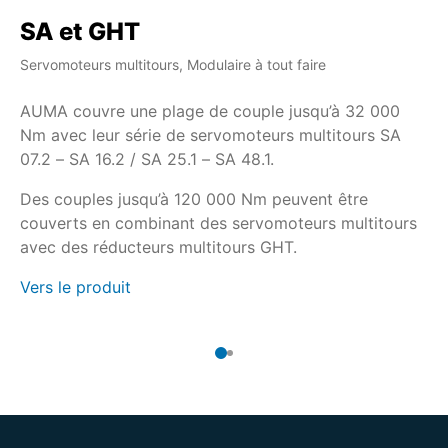
SA et GHT
S
Servomoteurs multitours, Modulaire à tout faire
Ser
AUMA couvre une plage de couple jusqu’à 32 000
Si
Nm avec leur série de servomoteurs multitours SA
l’
07.2 – SA 16.2 / SA 25.1 – SA 48.1.
mu
GS
Des couples jusqu’à 120 000 Nm peuvent être
le
couverts en combinant des servomoteurs multitours
Ve
avec des réducteurs multitours GHT.
Vers le produit