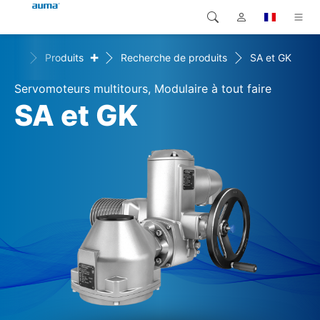
+
Home
Produits
Recherche de produits
SA et GK
Recherche
Global
Produits
Servomoteurs multitours, Modulaire à tout faire
Europe
Solutions
SA et GK
Téléchargements
Asie et Océanie
SAV support
Amérique du Nord
Entreprise
Contact