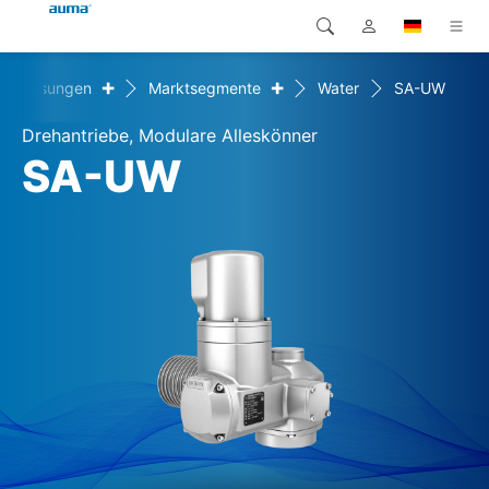
+
+
Lösungen
Marktsegmente
Water
SA-UW
Suche
Global
Produkte
Drehantriebe, Modulare Alleskönner
Europa
Lösungen
SA-UW
Downloads
Asien und Pazifik
Service
Nordamerika
Karriere
Unternehmen
Kontakt