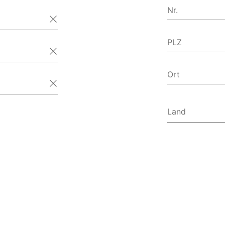
Nr.
PLZ
Ort
Land
Afghanist
Ägypten
Ålandinse
Albanien
Algerien
Amerikan