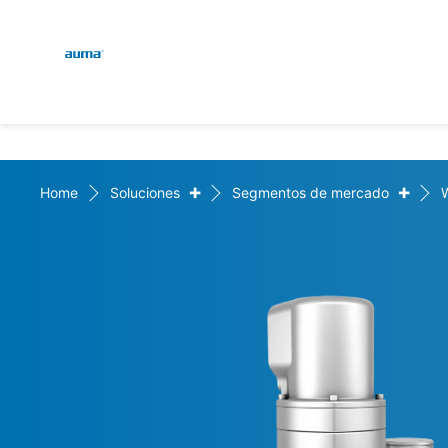
Global
Engl
Búsqueda
Deut
Europa
+
+
Home
Soluciones
Segmentos de mercado
Asia y Pacífico
Norteamérica