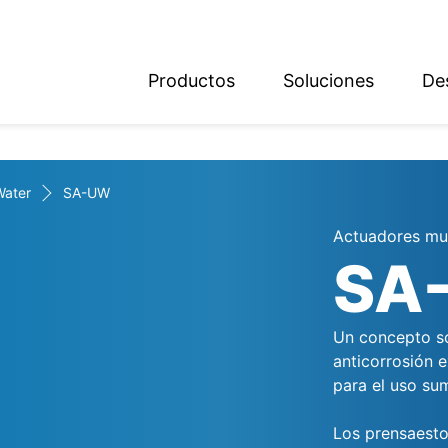
Productos
Soluciones
De
ish
sch
Water
SA-UW
Actuadores mul
SA
Un concepto so
anticorrosión 
para el uso su
Los prensaesto