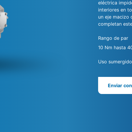
eléctrica impid
interiores en t
un eje macizo d
completan est
Rango de par
10 Nm hasta 
Uso sumergido 
Enviar con