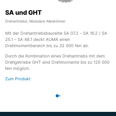
SA und GHT
S
Drehantriebe, Modulare Alleskönner
Dr
Mit der Drehantriebsbaureihe SA 07.2 – SA 16.2 / SA
We
25.1 – SA 48.1 deckt AUMA einen
mu
Drehmomentbereich bis zu 32 000 Nm ab.
SA
Ke
Durch die Kombination eines Drehantriebs mit dem
Drehgetriebe GHT sind Drehmomente bis zu 120 000
Da
Nm möglich.
er
Zum Produkt
Zu