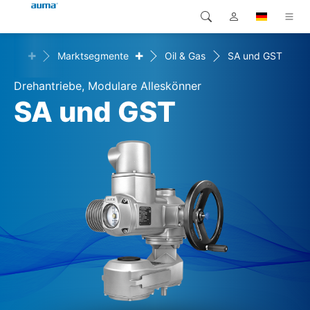
+
+
ngen
Marktsegmente
Oil & Gas
SA und GST
Suche
Global
Produkte
Drehantriebe, Modulare Alleskönner
Europa
Lösungen
SA und GST
Downloads
Asien und Pazifik
Service
Nordamerika
Karriere
Unternehmen
Kontakt