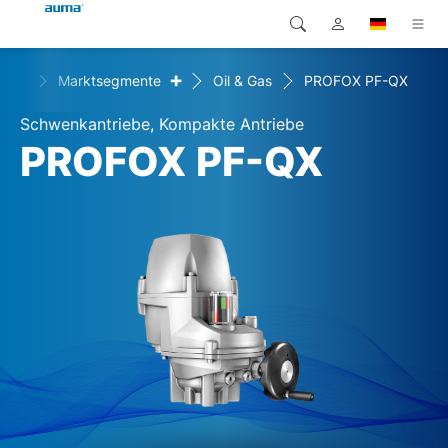
+
+
n
Marktsegmente
Oil & Gas
PROFOX PF-QX
Suche
Global
Produkte
Schwenkantriebe, Kompakte Antriebe
Europa
Lösungen
PROFOX PF-QX
Downloads
Asien und Pazifik
Service
Nordamerika
Karriere
Unternehmen
Kontakt