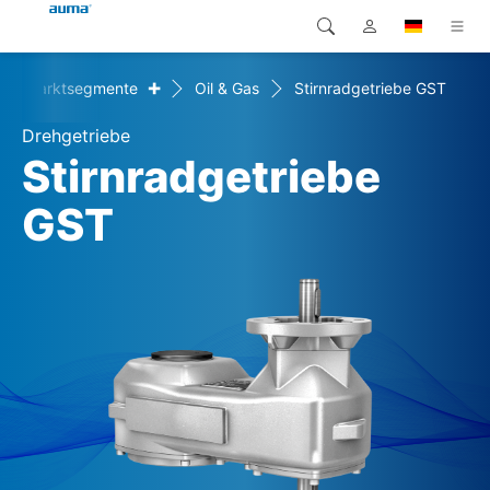
+
Marktsegmente
Oil & Gas
Stirnradgetriebe GST
Suche
Global
Produkte
Drehgetriebe
Europa
Lösungen
Stirnradgetriebe
Downloads
GST
Asien und Pazifik
Service
Nordamerika
Karriere
Unternehmen
Kontakt