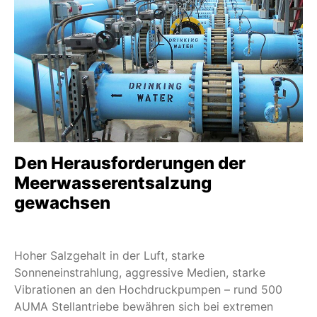
SAV
Service - Field Services
Nuclear
SA und LE
Service - Instandhaltung
PROFOX PF-M
Extreme Temperaturen
SA und GHT
Nachhaltigkeit
SA und GK
Service - alle Dienstleistungen
SAR-UW
Profinet
SAEx
Den Herausforderungen der
Profibus DP
SAVEx
Meerwasserentsalzung
gewachsen
SV+MEC
SVC/SVCR
SVM/SVMR
Hoher Salzgehalt in der Luft, starke
Sonneneinstrahlung, aggressive Medien, starke
TIGRON TR-M
Vibrationen an den Hochdruckpumpen – rund 500
FQM/FQMEx
AUMA Stellantriebe bewähren sich bei extremen