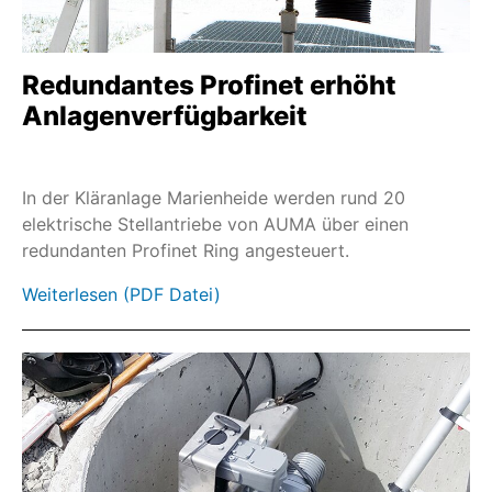
SAREx
SARV
Redundantes Profinet erhöht
SA-UW
Anlagenverfügbarkeit
SDL/SDG
SARVEx
In der Kläranlage Marienheide werden rund 20
PROFOX PF-MX
elektrische Stellantriebe von AUMA über einen
redundanten Profinet Ring angesteuert.
PROFOX PF-QX
SQR
Weiterlesen (PDF Datei)
SQREx
SQRV
SQRVEx
SEVEN
Industrial Ethernet