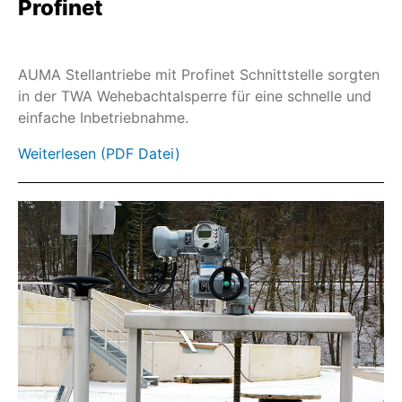
Schwenkgetriebe GHE
Profinet
Schwenkgetriebe GS
HART
AUMA Stellantriebe mit Profinet Schnittstelle sorgten
Feldbus
in der TWA Wehebachtalsperre für eine schnelle und
einfache Inbetriebnahme.
SIMA²
Weiterlesen (PDF Datei)
AC / ACV
AC-SIL/ACExC-SIL
ACExC
AM
AMExC
Schutzdeckel und Verschlusskits
Sonnenschutzdach
Halterahmen
SA