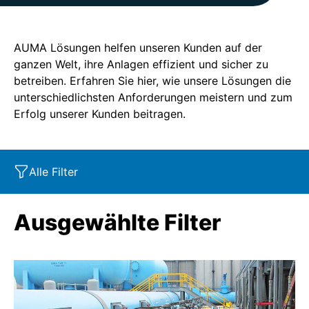
AUMA Lösungen helfen unseren Kunden auf der
ganzen Welt, ihre Anlagen effizient und sicher zu
betreiben. Erfahren Sie hier, wie unsere Lösungen die
unterschiedlichsten Anforderungen meistern und zum
Erfolg unserer Kunden beitragen.
Alle Filter
Marktsegment
Eigenschaften
Industry
Ausgewählte Filter
Produkt
SIL
Marine
Korrosionsschutz
Oil & Gas
Service - Retrofit
Power
SAR
Explosionsschutz
Water