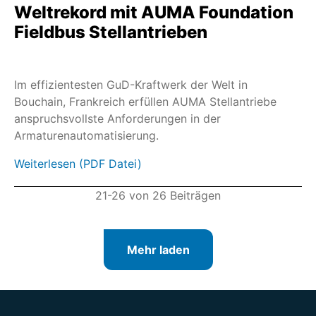
Weltrekord mit AUMA Foundation
SEVEN HiMod - 2SA78
Fieldbus Stellantrieben
ECOTRON
PROFITRON
HiMod
Im effizientesten GuD-Kraftwerk der Welt in
Bouchain, Frankreich erfüllen AUMA Stellantriebe
TIGRON TR-M SIL
anspruchsvollste Anforderungen in der
SBE 20 - SBE 250
Armaturenautomatisierung.
DS 10 - DS 200
Weiterlesen (PDF Datei)
FQM/FQMEx SIL
21-26 von 26 Beiträgen
HART
Feldbus
Profinet
Mehr laden
Modbus TCP
GSI