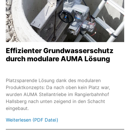
Kombinationen mit Schwenkgetrieben mit Fuß
und Hebel
SA und GST
Profinet
EtherNet/IP
Effizienter Grundwasserschutz
Modbus TCP
durch modulare AUMA Lösung
Double Sealed Rahmen
Wandhalter & Leitungssätze
Platzsparende Lösung dank des modularen
Flursäulen
Produktkonzepts: Da nach oben kein Platz war,
Schraubernotbetrieb
wurden AUMA Stellantriebe im Rangierbahnhof
Hallsberg nach unten zeigend in den Schacht
Handradspindelverlängerung
eingebaut.
Kettenrad mit Fernumschaltung
Weiterlesen (PDF Datei)
Kettenrad für Getriebe