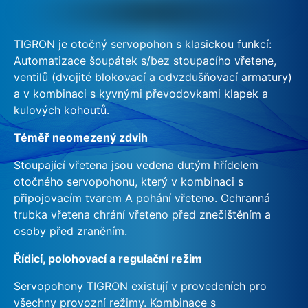
TIGRON je otočný servopohon s klasickou funkcí:
Automatizace šoupátek s/bez stoupacího vřetene,
ventilů (dvojité blokovací a odvzdušňovací armatury)
a v kombinaci s kyvnými převodovkami klapek a
kulových kohoutů.
Téměř neomezený zdvih
Stoupající vřetena jsou vedena dutým hřídelem
otočného servopohonu, který v kombinaci s
připojovacím tvarem A pohání vřeteno. Ochranná
trubka vřetena chrání vřeteno před znečištěním a
osoby před zraněním.
Řídicí, polohovací a regulační režim
Servopohony TIGRON existují v provedeních pro
všechny provozní režimy. Kombinace s