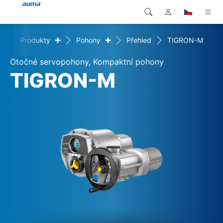
+
+
e
Produkty
Pohony
Přehled
TIGRON-M
Vyhledávání
Global
Produkty
Otočné servopohony, Kompaktní pohony
Evropa
Řešení
TIGRON-M
Ke stažení
Asie a Pacifik
Servis
Severní Amerika
Společnost
Kontakt