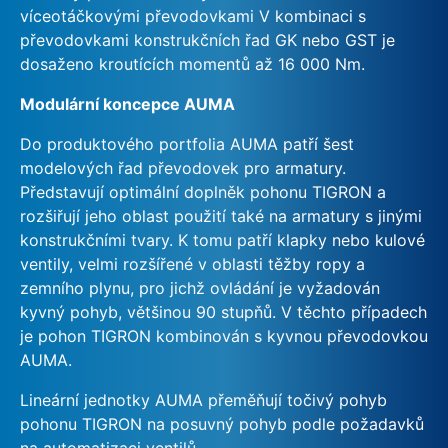
víceotáčkovými převodovkami V kombinaci s
převodovkami konstrukčních řad GK nebo GST je
dosaženo kroutících momentů až 16 000 Nm.
Modulární koncepce AUMA
Do produktového portfolia AUMA patří šest
modelových řad převodovek pro armatury.
Představují optimální doplněk pohonu TIGRON a
rozšiřují jeho oblast použití také na armatury s jinými
konstrukčními tvary. K tomu patří klapky nebo kulové
ventily, velmi rozšířené v oblasti těžby ropy a
zemního plynu, pro jichž ovládání je vyžadován
kyvný pohyb, většinou 90 stupňů. V těchto případech
je pohon TIGRON kombinován s kyvnou převodovkou
AUMA.
Lineární jednotky AUMA přeměňují točivý pohyb
pohonu TIGRON na posuvný pohyb podle požadavků
na automatizaci ventilů.