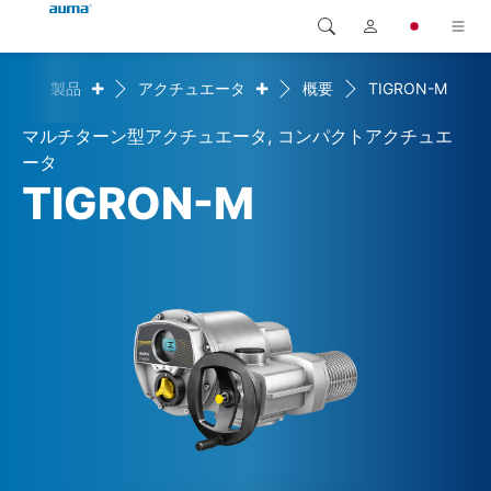
+
+
me
製品
アクチュエータ
概要
TIGRON-M
検索
Global
製品
マルチターン型アクチュエータ, コンパクトアクチュエ
ヨーロッパ
ソリューション
ータ
TIGRON-M
ダウンロード
アジア・太平洋地域
サービス
北米
弊社概要
連絡先