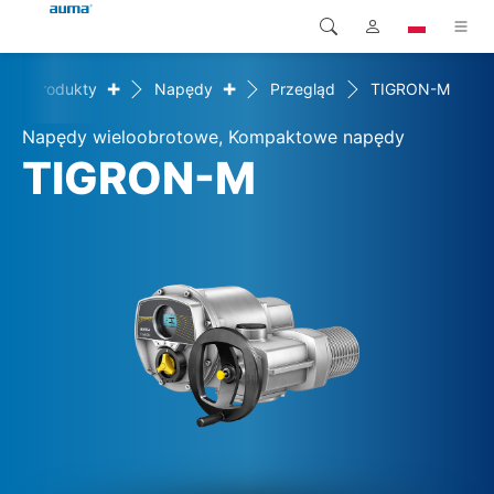
+
+
Produkty
Napędy
Przegląd
TIGRON-M
Wyszukaj
Global
Produkty
Napędy wieloobrotowe, Kompaktowe napędy
Europa
Rozwiązania
TIGRON-M
Pliki do pobrania
Azja i Pacyfik
Serwis
Ameryka Północna
Przedsiębiorstwo
Kontakt