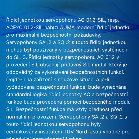
Řídicí jednotkou servopohonu AC 01.2-SIL, resp.
ACExC 01.2-SIL nabízí AUMA moderní řídicí jednotku
pro maximální bezpečnostní požadavky.
Servopohony SA .2 a SQ .2 s touto řídicí jednotkou
mohou být používány v bezpečnostních systémech
do SIL 3. Řídicí jednotky servopohonu AC 01.2 v
provedení SIL obsahují přídavný SIL modul, který je
odpovědný za vykonávání bezpečnostních funkcí.
Dojde-li na zařízení k nouzové situaci a je-li
vyžadována bezpečnostní funkce, bude vynechána
standardní logika řídicí jednotky AC a bezpečnostní
funkce bude provedena pomocí bezpečného modulu
SIL. Bezpečnostní funkce má vždy přednost před
normálním provozem. Servopohony SA .2 a SQ .2 s
touto řídicí jednotkou servopohonu byly
certifikovány institutem TÜV Nord. Jsou vhodné pro
následující bezpečnostní funkce: