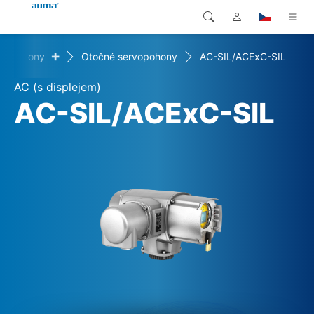
+
Pohony
Otočné servopohony
AC-SIL/ACExC-SIL
Vyhledávání
Global
Produkty
AC (s displejem)
Evropa
Řešení
AC-SIL/ACExC-SIL
Ke stažení
Asie a Pacifik
Servis
Severní Amerika
Společnost
Kontakt