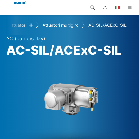
+
Attuatori
Attuatori multigiro
AC-SIL/ACExC-SIL
Ricerca
Global
Prodotti
AC (con display)
Europa
Soluzioni
AC-SIL/ACExC-SIL
Downloads
Asia e Pacifico
Servizio di assistenza
Nord America
Impresa
Contatto