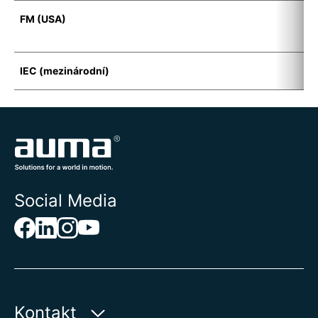
FM (USA)
F
D
IEC (mezinárodní)
E
Social Media
Kontakt