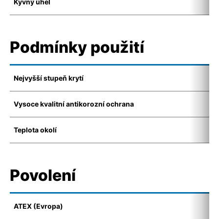
Kyvný úhel
7
Podmínky použití
Nejvyšší stupeň krytí
I
Vysoce kvalitní antikorozní ochrana
K
Teplota okolí
-
Povolení
ATEX (Evropa)
I