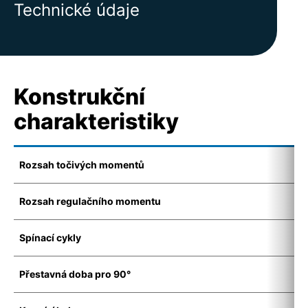
Technické údaje
Konstrukční
charakteristiky
Rozsah točivých momentů
5
Rozsah regulačního momentu
7
Spínací cykly
1
Přestavná doba pro 90°
8