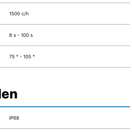
1500 c/h
8 s - 100 s
75 ° - 105 °
den
IP68