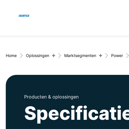
Global
Zoekopdracht
Europa
+
+
Home
Oplossingen
Marktsegmenten
Power
Azië en Stille Oceaan
Producten & oplossingen
Noord-Amerika
Specificat