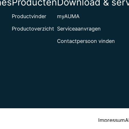
hes
Producten
Download & ser
Productvinder
myAUMA
Productoverzicht
Serviceaanvragen
Contactpersoon vinden
Impressum
A