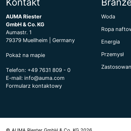
Kontakt
Branż
AUMA Riester
Woda
GmbH & Co. KG
Ropa naftow
Aumastr. 1
79379 Muellheim | Germany
Energia
Przemysł
Pokaż na mapie
Zastosowan
Telefon:
+49 7631 809 - 0
E-mail:
info@auma.com
Formularz kontaktowy
© AUMA Riester GmbH & Co. KG 2026