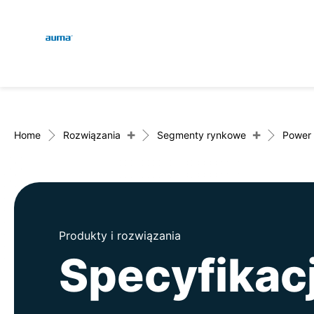
Global
Wyszukaj
Europa
+
+
Home
Rozwiązania
Segmenty rynkowe
Power
Azja i Pacyfik
Produkty i rozwiązania
Ameryka Północna
Specyfikac