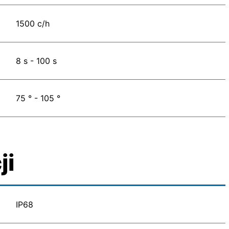
1500 c/h
8 s - 100 s
75 ° - 105 °
ji
IP68