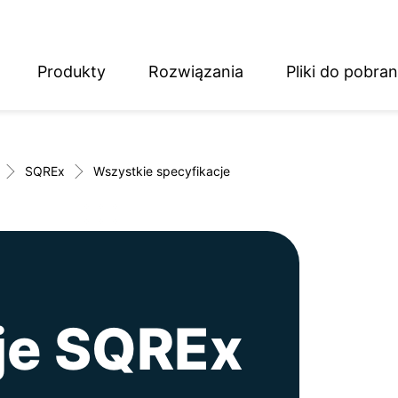
Produkty
Rozwiązania
Pliki do pobran
English
Deutsch
SQREx
Wszystkie specyfikacje
je SQREx