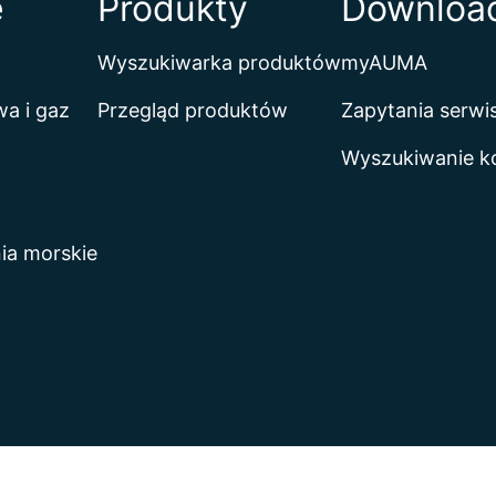
e
Produkty
Download
Wyszukiwarka produktów
myAUMA
a i gaz
Przegląd produktów
Zapytania serw
Wyszukiwanie k
ia morskie