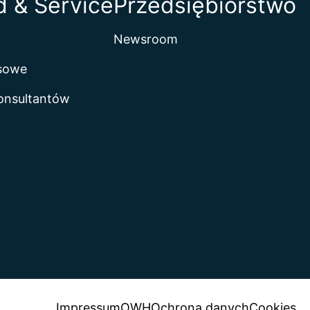
 & Service
Przedsiębiorstwo
Newsroom
isowe
onsultantów
Impressum
OWH
Ochrona danych
Cookies