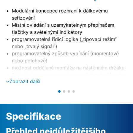
Modulární koncepce rozhraní k dálkovému
seřizování
Místní ovládání s uzamykatelným přepínačem,
tlačítky a světelnými indikátory
programovatelná řídicí logika („tipovací režim“
nebo „trvalý signál“)
programovatelný způsob vypínání (momentové
nebo polohové)
možnost oddělené montáže na nástěnném držáku
Ovládání motoru pomocí reverzních stykačů nebo
Zobrazit další
tyristorů (volitelné)
Monitorování fází s automatickou korekcí fází
externí napájení 24 VDC (volitelné)
Specifikace
Přehled nejdůležitějšího