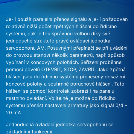
Je-li použit paralelní přenos signálu a je-li požadován
relativně nižší počet zpětných hlášení do řídicího
systému, pak je tou správnou volbou díky své
jednoduché struktuře právě ovládací jednotka
servopohonu AM. Posuvnými přepínači se při uvádění
do provozu stanoví několik parametrů, např. způsob
vypínání v koncových polohách. Seřízení proběhne
pomocí povelů OTEVŘÍT, STOP, ZAVŘÍT. Jako zpětná
hlášení jsou do řídicího systému přeneseny dosažení
koncové polohy a souhrnné poruchové hlášení. Tato
hlášení se pomocí kontrolek zobrazí i na panelu
místního ovládání. Volitelně je možné do řídicího
systému přenést nastavení armatury jako signál 0/4 –
20 mA.
Jednoduchá ovládací jednotka servopohonu se
základními funkcemi