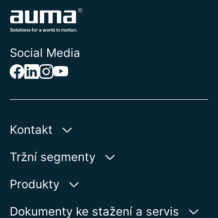
Social Media
Kontakt
AUMA Riester
Tržní segmenty
GmbH & Co. KG
Aumastr 1
Voda
Produkty
79379 Muellheim | Germany
Ropa a plyn
Vyhledávač výrobků
Dokumenty ke stažení a servis
Zobrazit na kartě