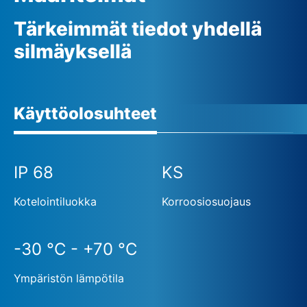
Tärkeimmät tiedot yhdellä
silmäyksellä
Käyttöolosuhteet
IP 68
KS
Kotelointiluokka
Korroosiosuojaus
-30 °C - +70 °C
Ympäristön lämpötila