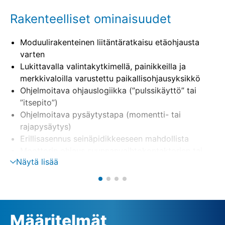
Rakenteelliset ominaisuudet
Moduulirakenteinen liitäntäratkaisu etäohjausta
varten
Lukittavalla valintakytkimellä, painikkeilla ja
merkkivaloilla varustettu paikallisohjausyksikkö
Ohjelmoitava ohjauslogiikka (”pulssikäyttö” tai
”itsepito”)
Ohjelmoitava pysäytystapa (momentti- tai
rajapysäytys)
Erillisasennus seinäpidikkeeseen mahdollista
Moottorin ohjaus suunnanvaihtokontaktorien tai
Näytä lisää
tyristorien avulla (optio)
Vaiheenvalvonta, sis. automaattisen
vaihekorjauksen
Ulkoinen 24 V:n (DC) jännitteensyöttö (optio)
Määritelmät