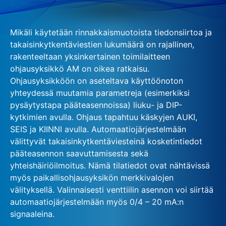
Mikäli käytetään rinnakkaismuotoista tiedonsiirtoa ja
takaisinkytkentäviestien lukumäärä on rajallinen,
rakenteeltaan yksinkertainen toimilaitteen
ohjausyksikkö AM on oikea ratkaisu.
Ohjausyksikköön on aseteltava käyttöönoton
yhteydessä muutamia parametreja (esimerkiksi
pysäytystapa pääteasennoissa) liuku- ja DIP-
kytkimien avulla. Ohjaus tapahtuu käskyjen AUKI,
SEIS ja KIINNI avulla. Automaatiojärjestelmään
välittyvät takaisinkytkentäviesteinä kosketintiedot
pääteasennon saavuttamisesta sekä
yhteishäiriöilmoitus. Nämä tilatiedot ovat nähtävissä
myös paikallisohjausyksikön merkkivalojen
välityksellä. Valinnaisesti venttiilin asennon voi siirtää
automaatiojärjestelmään myös 0/4 – 20 mA:n
signaaleina.