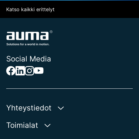
Katso kaikki erittelyt
Social Media
Yhteystiedot
AUMA Riester
Toimialat
GmbH & Co. KG