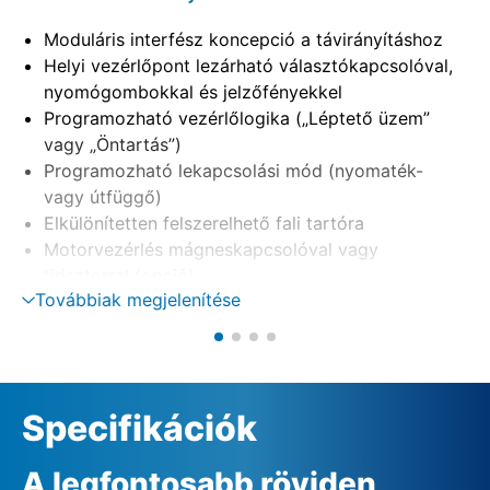
Moduláris interfész koncepció a távirányításhoz
Helyi vezérlőpont lezárható választókapcsolóval,
nyomógombokkal és jelzőfényekkel
Programozható vezérlőlogika („Léptető üzem”
vagy „Öntartás”)
Programozható lekapcsolási mód (nyomaték-
vagy útfüggő)
Elkülönítetten felszerelhető fali tartóra
Motorvezérlés mágneskapcsolóval vagy
tirisztorral (opció)
Továbbiak megjelenítése
Fázisellenőrzés automatikus fáziskorrekcióval
Külső 24 VDC tápellátás (opció)
Specifikációk
A legfontosabb röviden