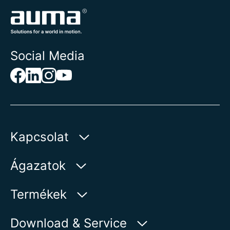
Social Media
Kapcsolat
AUMA Riester
Ágazatok
GmbH & Co. KG
Aumastr 1
Víz
Termékek
79379 Muellheim | Germany
Olaj és gáz
Termékkereső
Download & Service
Megjelenítés a térképen