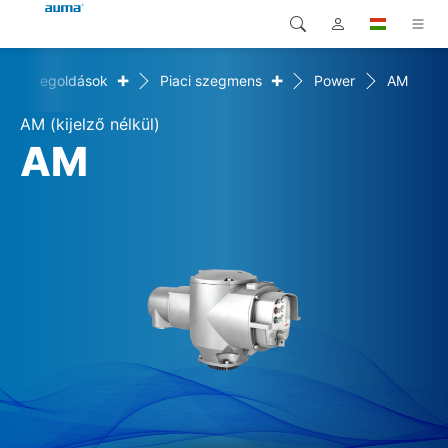
+
+
Megoldások
Piaci szegmens
Power
AM
Keresés
Global
Termékek
AM (kijelző nélkül)
Európa
Megoldások
AM
Letöltések
Ázsia és Csendes-óceáni
térség
Szerviz
Észak-Amerika
Vállalat
Kapcsolat