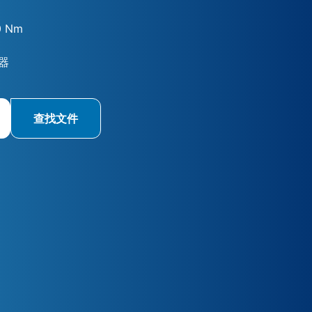
0 Nm
器
查找文件