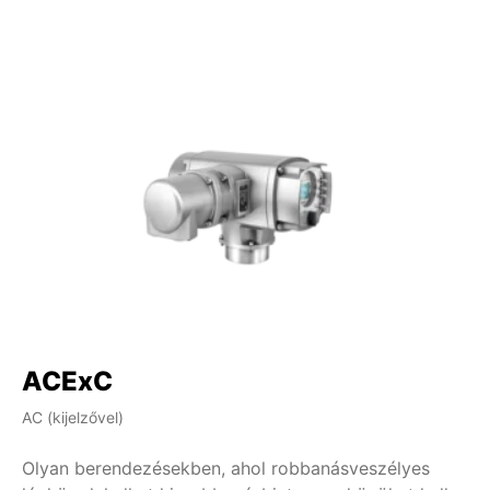
ACExC
A
AC (kijelzővel)
AM 
Olyan berendezésekben, ahol robbanásveszélyes
Ol