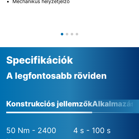
Mechanikus helyzetjelző
Specifikációk
A legfontosabb röviden
Konstrukciós jellemzők
Alkalmazási 
50 Nm - 2400
4 s - 100 s