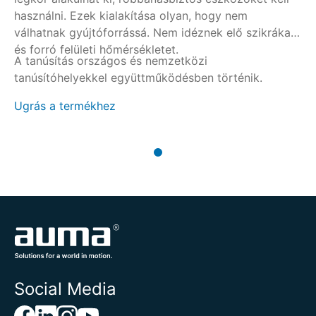
használni. Ezek kialakítása olyan, hogy nem
válhatnak gyújtóforrássá. Nem idéznek elő szikrákat
és forró felületi hőmérsékletet.
A tanúsítás országos és nemzetközi
tanúsítóhelyekkel együttműködésben történik.
Ugrás a termékhez
Social Media