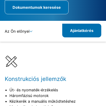
Dokumentumok keresése
Ajánlatkérés
Az Ön előnyei
Részletek
Specifikációk
Kombinálható termékek
Rokon termékek
Konstrukciós jellemzők
Út- és nyomaték-érzékelés
Háromfázisú motorok
Kézikerék a manuális működtetéshez