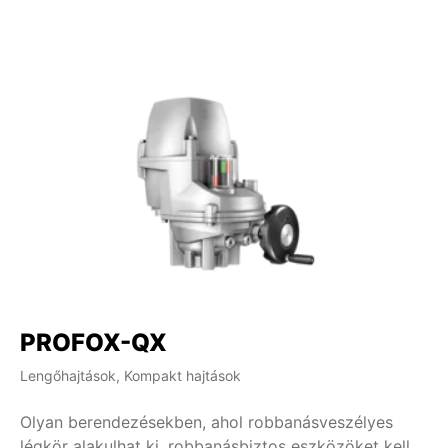
PROFOX-QX
Lengőhajtások, Kompakt hajtások
Olyan berendezésekben, ahol robbanásveszélyes
légkör alakulhat ki, robbanásbiztos eszközöket kell