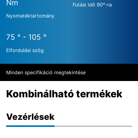
Nm
Futási idő 90°-ra
Nyomatéktartomány
75 ° - 105 °
Elfordulási szög
Minden specifikáció megtekintése
Kombinálható termékek
Vezérlések