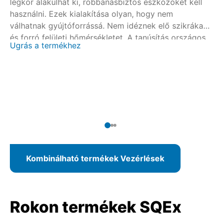
légkör alakulhat ki, robbanásbiztos eszközöket kell
lé
használni. Ezek kialakítása olyan, hogy nem
ha
válhatnak gyújtóforrássá. Nem idéznek elő szikrákat
vá
és forró felületi hőmérsékletet. A tanúsítás országos
és
Ugrás a termékhez
Ug
és nemzetközi tanúsítóhelyekkel együttműködésben
és
történik. Az AUMATIC ACExC 01.2 révén integrált
tö
helyi kezelőegységgel ellátott vezérlés áll
he
rendelkezésre az SAEx/SAREx 07.2 – 16.2
re
forgatóhajtásokhoz és az SQEx/SQREx 05.2 – 14.2
fo
lengőhajtásokhoz.
le
Kombinálható termékek Vezérlések
Rokon termékek SQEx