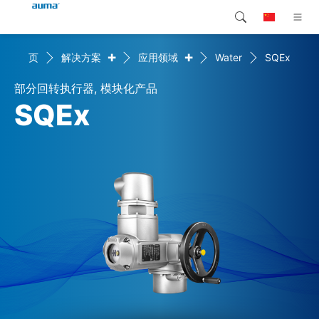
+
+
首页
解决方案
应用领域
Water
SQEx
搜索
Global
产品介绍
部分回转执行器, 模块化产品
欧洲
解决方案
SQEx
下载
亚太地区
服务支持
北美
公司简介
联系我们