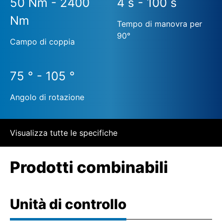
50 Nm - 2400
4 s - 100 s
Nm
Tempo di manovra per
90°
Campo di coppia
75 ° - 105 °
Angolo di rotazione
Visualizza tutte le specifiche
Prodotti combinabili
Unità di controllo