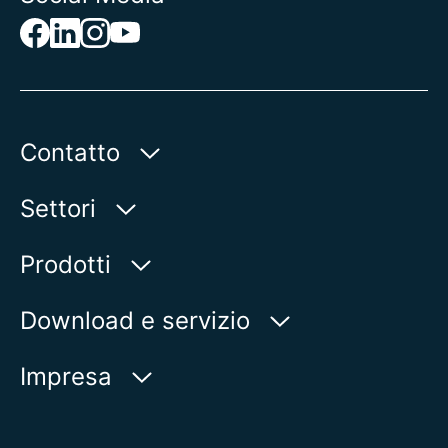
Contatto
AUMA Riester
Settori
GmbH & Co. KG
Aumastr 1
Acqua
Prodotti
79379 Muellheim | Germany
Oil & Gas
Trovaprodotti
Download e servizio
Visualizza sulla mappa
Energia elettrica
Panoramica dei prodotti
myAUMA
Telefono:
+49 7631 809 - 0
Impresa
Industria
E-Mail:
info@auma.com
Richiesta di assistenza
Marina
Modulo di contatto
Newsroom