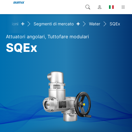
+
+
Soluzioni
Segmenti di mercato
Water
SQEx
Ricerca
Global
Prodotti
Attuatori angolari, Tuttofare modulari
Europa
Soluzioni
SQEx
Downloads
Asia e Pacifico
Servizio di assistenza
Nord America
Impresa
Contatto