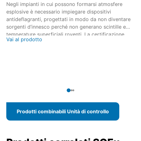
Negli impianti in cui possono formarsi atmosfere
Ne
esplosive è necessario impiegare dispositivi
es
antideflagranti, progettati in modo da non diventare
an
sorgenti d’innesco perché non generano scintille e
so
temperature superficiali roventi. La certificazione
te
Vai al prodotto
Va
viene eseguita in collaborazione con enti certificatori
vi
nazionali e internazionali. Per gli attuatori multigiro
na
SAEx/SAREx 07.2 – SAEx/SAREx 16.2 e gli attuatori
SA
angolari SQEx/SQREx 05.2 – SQEx/SQREx 14.2, il
an
modello AUMATIC ACExC 01.2 mette a disposizione
mo
un'unità di comando attuatore con pannello di
di
comando locale integrato.
pa
Prodotti combinabili Unità di controllo