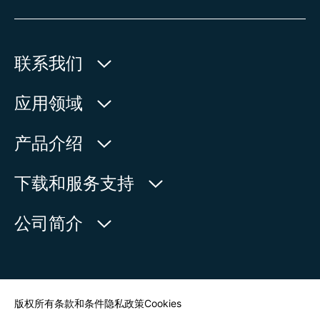
联系我们
欧玛执行器(中国)有限公司
应用领域
人民北路171号
水利
产品介绍
中国，江苏省，太仓市
石油天然气
215499
产品查询
下载和服务支持
电力
产品概览
在地图上查看
欧玛中国联系方式
公司简介
通用工业
电话:
+86 512 33026900
服务请求
造船
传真:
+86 512 33026910
新闻中心
查找联系人
邮箱:
mailbox@auma-china.com
联系表
版权所有
条款和条件
隐私政策
Cookies