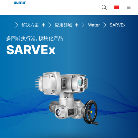
+
+
首页
解决方案
应用领域
Water
SARVEx
搜索
Global
产品介绍
多回转执行器, 模块化产品
欧洲
解决方案
SARVEx
下载
亚太地区
服务支持
北美
公司简介
联系我们