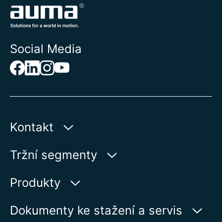
Social Media
Kontakt
AUMA Riester
Tržní segmenty
GmbH & Co. KG
Aumastr 1
Voda
Produkty
79379 Muellheim | Germany
Ropa a plyn
Vyhledávač výrobků
Dokumenty ke stažení a servis
Zobrazit na kartě
Výroba elektrické energie