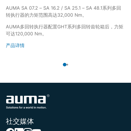
AUMA SA 07.2 – SA 16.2 / SA 25.1 – SA 48.1系列多回
当
转执行器的力矩范围高达32,000 Nm。
转
AUMA多回转执行器配置GHT系列多回转齿轮箱后，力矩
产
可达120,000 Nm。
产品详情
社交媒体