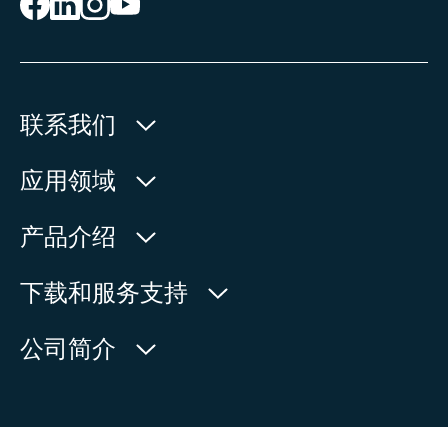
联系我们
欧玛执行器(中国)有限公司
应用领域
人民北路171号
水利
产品介绍
中国，江苏省，太仓市
石油天然气
215499
产品查询
下载和服务支持
电力
产品概览
在地图上查看
欧玛中国联系方式
公司简介
通用工业
电话:
+86 512 33026900
服务请求
造船
传真:
+86 512 33026910
新闻中心
查找联系人
邮箱:
mailbox@auma-china.com