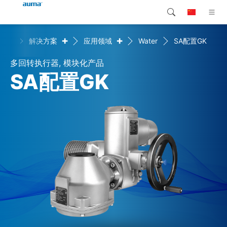
+
+
首页
解决方案
应用领域
Water
SA配置GK
搜索
Global
产品介绍
多回转执行器, 模块化产品
欧洲
解决方案
SA配置GK
下载
亚太地区
服务支持
北美
公司简介
联系我们